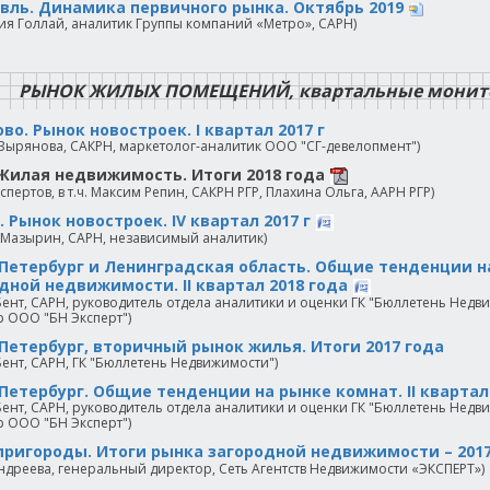
вль. Динамика первичного рынка. Октябрь 2019
ия Голлай, аналитик Группы компаний «Метро», САРН)
РЫНОК ЖИЛЫХ ПОМЕЩЕНИЙ, квартальные монитор
во. Рынок новостроек. I квартал 2017 г
Зырянова, САКРН, маркетолог-аналитик ООО "СГ-девелопмент")
Жилая недвижимость. Итоги 2018 года
кспертов, в т.ч. Максим Репин, САКРН РГР, Плахина Ольга, ААРН РГР)
. Рынок новостроек. IV квартал 2017 г
 Мазырин, САРН, независимый аналитик)
Петербург и Ленинградская область. Общие тенденции н
дной недвижимости. II квартал 2018 года
ент, САРН, руководитель отдела аналитики и оценки ГК "Бюллетень Нед
 ООО "БН Эксперт")
Петербург, вторичный рынок жилья. Итоги 2017 года
ент, САРН, ГК "Бюллетень Недвижимости")
Петербург. Общие тенденции на рынке комнат. II квартал
ент, САРН, руководитель отдела аналитики и оценки ГК "Бюллетень Нед
 ООО "БН Эксперт")
пригороды. Итоги рынка загородной недвижимости – 201
ндреева, генеральный директор, Сеть Агентств Недвижимости «ЭКСПЕРТ»)