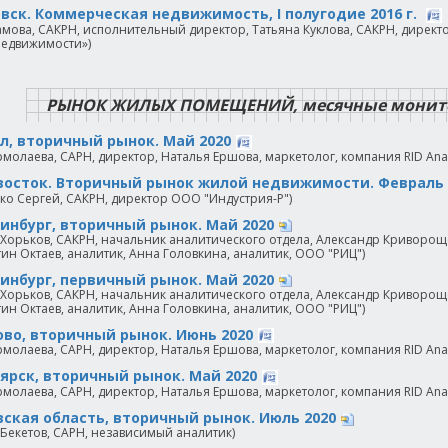
вск. Коммерческая недвижимость, I полугодие 2016 г.
амова, САКРН, исполнительный директор, Татьяна Куклова, САКРН, директ
недвижимости»)
РЫНОК ЖИЛЫХ ПОМЕЩЕНИЙ, месячные монитор
л, вторичный рынок. Май 2020
рмолаева, САРН, директор, Наталья Ершова, маркетолог, компания RID Analy
осток. Вторичный рынок жилой недвижимости. Февраль 
о Сергей, САКРН, директор ООО "Индустрия-Р")
инбург, вторичный рынок. Май 2020
Хорьков, САКРН, начальник аналитического отдела, Александр Криворощ
ин Октаев, аналитик, Анна Головкина, аналитик, ООО "РИЦ")
инбург, первичный рынок. Май 2020
Хорьков, САКРН, начальник аналитического отдела, Александр Криворощ
ин Октаев, аналитик, Анна Головкина, аналитик, ООО "РИЦ")
во, вторичный рынок. Июнь 2020
рмолаева, САРН, директор, Наталья Ершова, маркетолог, компания RID Analy
ярск, вторичный рынок. Май 2020
рмолаева, САРН, директор, Наталья Ершова, маркетолог, компания RID Analy
ская область, вторичный рынок. Июль 2020
Бекетов, САРН, независимый аналитик)