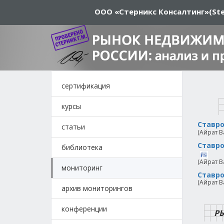
ООО «Стерникс Консалтинг»
(Ste
сертификация
курсы
Ставро
статьи
(Айрат В
Ставро
библиотека
(Айрат В
мониторинг
Ставро
(Айрат В
архив мониторингов
конференции
Р