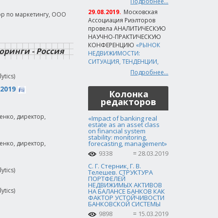
Подробнее...
29.08.2019.
Московская
ор по маркетингу, ООО
Ассоциация Риэлторов
провела АНАЛИТИЧЕСКУЮ
НАУЧНО-ПРАКТИЧЕСКУЮ
КОНФЕРЕНЦИЮ
«РЫНОК
инги - Россия
НЕДВИЖИМОСТИ:
СИТУАЦИЯ, ТЕНДЕНЦИИ,
Подробнее...
tics)
2019
Колонка
редакторов
енко, директор,
«Impact of banking real
estate as an asset class
on financial system
stability: monitoring,
енко, директор,
forecasting, management»
9338
28.03.2019
С. Г. Стерник, Г. В.
tics)
Телешев. СТРУКТУРА
ПОРТФЕЛЕЙ
НЕДВИЖИМЫХ АКТИВОВ
tics)
НА БАЛАНСЕ БАНКОВ КАК
ФАКТОР УСТОЙЧИВОСТИ
БАНКОВСКОЙ СИСТЕМЫ
9898
15.03.2019