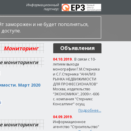
Информационный
партнер:
айт заморожен и не будет пополняться,
 доступе.
Объявления
Мониторинг
04.10.2019.
В связи с 10-
е мониторинги
летием выхода
монографии Г.М.Стерника
и С.Г.Стерника "АНАЛИЗ
РЫНКА НЕДВИЖИМОСТИ
ДЛЯ ПРОФЕССИОНАЛОВ"
мости. Март 2020
Москва, издательство
"ЭКОНОМИКА", 2009 г.-606
с. компания "Стерникс
Консалтинг" осущ
Подробнее...
04.09.2019.
Информационное
е мониторинги
агентство "Строительство"