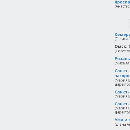
Яросла
(Анастас
Кемеро
(Галина 
Омск. 
(Совет э
Рязань
(Михаил
Санкт-
загоро
(Мария Б
директор
Санкт-
(Мария Б
Санкт-
(Мария Б
директор
Уфа и 
(Елена А