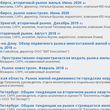
бирск, вторичный рынок жилья. Июнь 2020
рмолаева, САРН, директор, Наталья Ершова, маркетолог, компания RID Analy
бирск, рынок новостроек. Июнь 2020
рмолаева, САРН, директор, Наталья Ершова, маркетолог, компания RID Analy
Уренгой, вторичный рынок. Декабрь 2019
исеева, САРН, аналитик, Анастасия Тихомирова, аналитик, компания Этаж
вторичный рынок. Август 2018
исеева, САРН, аналитик, Ирина Якусик, маркетолог, компания Этажи)
-на-Дону. Обзор первичного рынка многоэтажной жилой
ь 2018
й Самойлов, директор ООО "ЕМТ Консалтинг")
. Пространственно-параметрическая модель рынка жилья
 Мазырин, САРН, независимый аналитик)
. Рынок новостроек. Февраль 2018
 Мазырин, САРН, независимый аналитик)
кая область. Рынок жилой недвижимости городских окру
ндр Патрикеев, руководитель отдела мониторинга и социальных програм
илья и ипотеки)
Петербург. Общие тенденции на вторичном рынке кварти
ент, САРН, руководитель отдела аналитики и оценки ГК "Бюллетень Нед
 ООО "БН Эксперт")
Петербург. Общие тенденции на рынке строящегося жиль
ент, САРН, руководитель отдела аналитики и оценки ГК "Бюллетень Нед