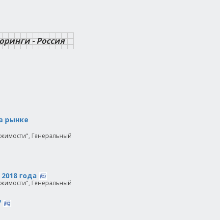
инги - Россия
а рынке
вижимости", Генеральный
 2018 года
вижимости", Генеральный
7