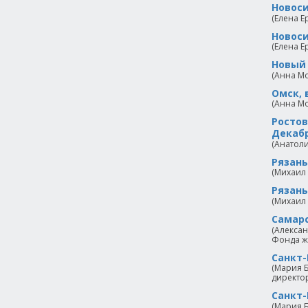
Новоси
(Елена Е
Новоси
(Елена Е
Новый 
(Анна Мо
Омск, 
(Анна Мо
Ростов
Декабр
(Анатоли
Рязань
(Михаил
Рязань
(Михаил
Самарс
(Алекса
Фонда ж
Санкт-
(Мария Б
директор
Санкт-
(Мария Б