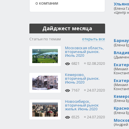
о компании
Ульяно
(Елена Г
«Центр 
Дайджест месяца
Статьи по темам
открыть все
Барнау
(Елена Е
Московская область,
вторичный рынок.
Владив
Июль 2020
(Дымченк
6821
02.08.2020
Екатер
(Михаил 
Констант
Кемерово,
вторичный рынок.
Екатер
Июнь 2020
(Михаил 
Констант
7167
24.07.2020
Кемеро
(Елена Е
Новосибирск,
вторичный рынок
Красно
жилья. Июнь 2020
(Елена Е
6525
24.07.2020
Москов
(Андрей 