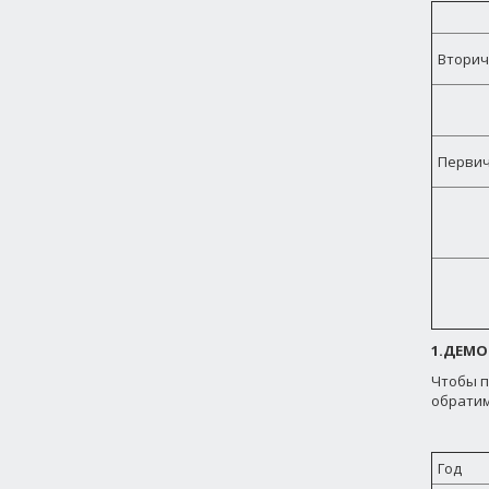
Вторич
Перви
1.ДЕМО
Чтобы п
обратим
Год