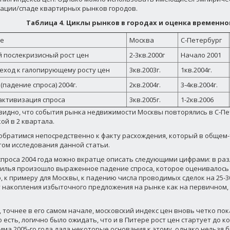
ации/спаде квартирных рынков городов.
Таблица 4. Циклы рынков в городах и оценка временно
е
Москва
С-Петербург
 послекризисный рост цен
2-3кв.2000г
Начало 2001
реход к галопирующему росту цен
3кв.2003г.
1кв.2004г.
(падение спроса) 2004г.
2кв.2004г.
3-4кв.2004г.
активизация спроса
3кв.2005г.
1-2кв.2006
 видно, что события рынка недвижимости Москвы повторялись в С-Пе
ой в 2 квартала.
обратимся непосредственно к факту расхождения, который в общем-т
ом исследования данной статьи.
спроса 2004 года можно вкратце описать следующими цифрами: в ра
илья произошло выраженное падение спроса, которое оценивалось о
, к примеру для Москвы, к падению числа проводимых сделок на 25-30
 накопления избыточного предложения на рынке как на первичном, 
м, точнее в его самом начале, московский индекс цен вновь четко по
о есть, логично было ожидать, что и в Питере рост цен стартует до ко
има 2005-го года дала некоторые основания к этому, однако нельзя 