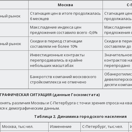
Москва
С-
Стагнация цен в итоге продолжалась
Стагнация цен
ный рынок
6 месяцев
продолжалась 
Макс.падение индекса цен
Макс.падение 
предложения составило всего -0,6%
предложения с
Скидки в период стагнации
Скидки в пери
чный рынок
составляли не более 10%
составляли до
Инвестиционные контракты
Значительное
перепродавались в крайне
контрактов на
небольших масштабах
перепродано
Обанкротились
Банкротств компаний московского
девелоперског
стройкомплекса не отмечено
десяти компа
ГРАФИЧЕСКАЯ СИТУАЦИЯ (данные Госкомстата)
онять различия Москвы и С-Петербурга с точки зрения спроса на кв
ся к демографическим данным.
Таблица 2. Динамика городского населения
Москва, тыс.чел.
Изменение
С-Петербург, тыс.чел.