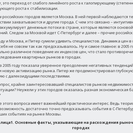
, это переход от слабого линейного роста к галопирующему (степенн
ующего роста к стабилизации.
 российских городов является Москва. В ней первой наблюдаются т
ствии захватываются и другие города. С чем это связано – интуитив
аккумулирует денежные потоки в стране, которые являются осново
ний. Следом за Москвой идет С-Петербург и далее – прочие российск
году и Москва, и Питер сумели удивить специалистов. Динамика цен в
себя не совсем так как предсказывалось. Ну и самое главное: в 2005 
льно различное поведение их индексов цен, что стало противореч
ледования квартирных рынков в городах.
в 2005 году показала уверенное преодоление негативных тенденций
 и новую активизацию рынка. Питер же продемонстрировал глубоку
ию с далекоидущими последствиями.
опрос, крайне заинтересовавший специалистов рынков недвижимост
итуации? Неужели у этих городов оказалась разная экономическая 
?
 этого вопроса имеет важнейший практически интерес. Ведь теори
возможность достаточно точно предсказывать события в С-Петербур
их событиях на рынке Москвы.
лица1. Основные факты, указывающие на расхождения рыно
городах