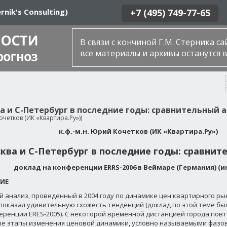
rnik's Consulting)
+7 (495) 749-77-65
В связи с кончиной Г.М. Стерника с
все материалы и архивы останутся в
а и С-Петербург в последние годы: сравнительный 
четков (ИК «Квартира.Ру»))
к.ф.-м.н. Юрий Кочетков (ИК «Квартира.Ру»)
ква и С-Петербург в последние годы: сравнит
доклад на конференции ERRS-2006 в Веймаре (Германия) (ию
ИЕ
 анализ, проведенный в 2004 году по динамике цен квартирного рын
 показал удивительную схожесть тенденций (доклад по этой теме б
еренции ERES-2005). С некоторой временной дистанцией города повт
е этапы изменения ценовой динамики, условно называемыми фазо