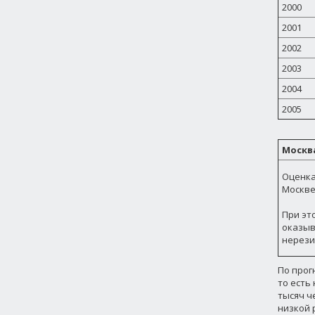
2000
2001
2002
2003
2004
2005
Москв
Оценка
Москве,
При эт
оказыв
нерези
По прог
то есть
тысяч ч
низкой 