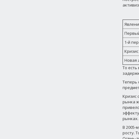
активиз
Явлени
Первый
1-й пе
Кризис 
Новая 
То есть
задержк
Теперь 
предмет
Кризис 
рынка ж
привело
эффекту
рынках.
В 2005-
росту. Т
Осень-з