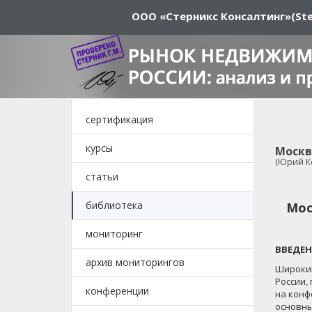
ООО «Стерникс Консалтинг»
(Ste
сертификация
курсы
Москв
(Юрий Ко
статьи
библиотека
Мос
мониторинг
ВВЕДЕН
архив мониторингов
Широкий
России,
конференции
на конф
основны