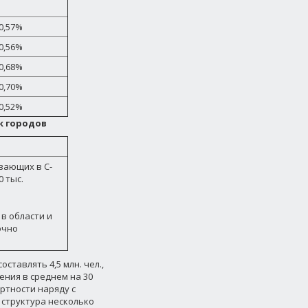
0,57%
0,56%
0,68%
0,70%
0,52%
к городов
вающих в С-
 тыс.
в области и
очно
ставлять 4,5 млн. чел.,
ения в среднем на 30
ртности наряду с
структура несколько