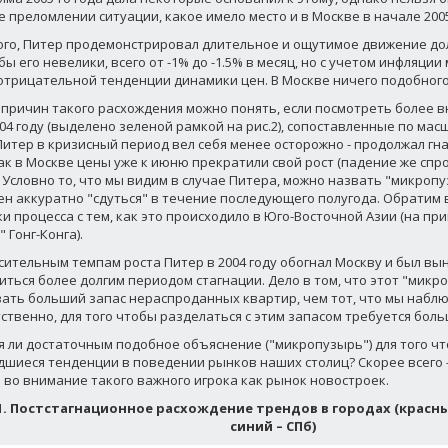
е преломлении ситуации, какое имело место и в Москве в начале 2005
ого, Питер продемонстрировал длительное и ощутимое движение до
ы его невелики, всего от -1% до -1.5% в месяц, но с учетом инфляции
отрицательной тенденции динамики цен. В Москве ничего подобного
 причин такого расхождения можно понять, если посмотреть более 
004 году (выделено зеленой рамкой на рис.2), сопоставленные по ма
 Питер в кризисный период вел себя менее осторожно - продолжал гна
ак в Москве цены уже к июню прекратили свой рост (падение же спр
. Условно то, что мы видим в случае Питера, можно назвать "микроп
н аккуратно "сдуться" в течение последующего полугода. Обратим 
и процесса с тем, как это происходило в Юго-Восточной Азии (на п
 Гонг-Конга).
сительным темпам роста Питер в 2004 году обогнал Москву и был вы
иться более долгим периодом стагнации. Дело в том, что этот "микр
ать больший запас нераспроданных квартир, чем тот, что мы наблю
ственно, для того чтобы разделаться с этим запасом требуется боль
я ли достаточным подобное объяснение ("микропузырь") для того ч
шиеся тенденции в поведении рынков наших столиц? Скорее всего -
 во внимание такого важного игрока как рынок новостроек.
1. Постстагнационное расхождение трендов в городах (красны
синий – СПб)