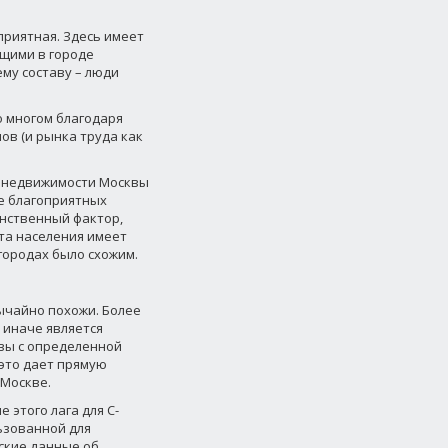
приятная. Здесь имеет
ющими в городе
ему составу – люди
о многом благодаря
ов (и рынка труда как
ок недвижимости Москвы
е благоприятных
инственный фактор,
та населения имеет
городах было схожим.
ычайно похожи. Более
 иначе является
вы с определенной
 это дает прямую
 Москве.
этого лага для С-
ьзованной для
ские данные об