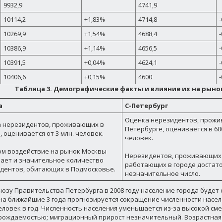
9932,9
4741,9
10114,2
+1,83%
4714,8
-
10269,9
+1,54%
4688,4
-
10386,9
+1,14%
4656,5
-
10391,5
+0,04%
4624,1
-
10406,6
+0,15%
4600
-
Таблица 3. Демографические факты и влияние их на рыно
а
С-Петербург
Оценка нерезидентов, прожи
 нерезидентов, проживающих в
Петербурге, оценивается в 600
 оценивается от 3 млн. человек.
человек.
ом воздействие на рынок Москвы
Нерезидентов, проживающих 
ает и значительное количество
работающих в городе достат
дентов, обитающих в Подмосковье.
незначительное число.
нозу Правительства Петербурга в 2008 году население города будет со
 на ближайшие 3 года прогнозируется сокращение численности насел
еловек в год. Численность населения уменьшается из-за высокой сме
рождаемостью; миграционный прирост незначительный. Возрастная 