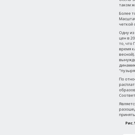
таком ж
Более т
Масштаб
четкой 
Одну из
цен в 2
то, что
время к
весной)
вынужде
динамик
"пузыря"
По отно
расплат
образов
Соответ
Являетс
разошед
принять
Рис.