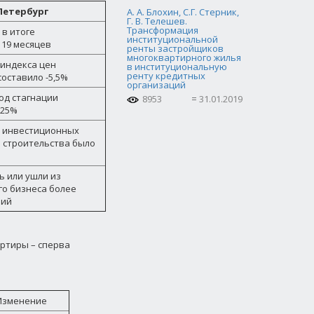
Петербург
А. А. Блохин, С.Г. Стерник,
Г. В. Телешев.
Трансформация
 в итоге
институциональной
19 месяцев
ренты застройщиков
многоквартирного жилья
индекса цен
в институциональную
ренту кредитных
оставило -5,5%
организаций
од стагнации
8953
31.01.2019
 25%
 инвестиционных
 строительства было
 или ушли из
о бизнеса более
ний
артиры – сперва
Изменение