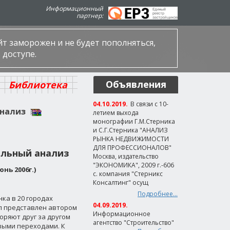
Информационный
партнер:
айт заморожен и не будет пополняться,
 доступе.
Объявления
Библиотека
04.10.2019.
В связи с 10-
анализ
летием выхода
монографии Г.М.Стерника
и С.Г.Стерника "АНАЛИЗ
РЫНКА НЕДВИЖИМОСТИ
ДЛЯ ПРОФЕССИОНАЛОВ"
ельный анализ
Москва, издательство
"ЭКОНОМИКА", 2009 г.-606
нь 2006г.)
с. компания "Стерникс
Консалтинг" осущ
Подробнее...
ка в 20 городах
04.09.2019.
ыл представлен автором
Информационное
оряют друг за другом
агентство "Строительство"
выми переходами. К