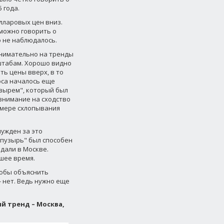
 года.
лларовых цен вниз.
 можно говорить о
 не наблюдалось.
внимательно на тренды
сштабам. Хорошо видно
ть цены вверх, в то
оса началось еще
узырем", который был
внимание на сходство
римере схлопывания
нужден за это
опузырь" был способен
дали в Москве.
шее время.
тобы объяснить
 нет. Ведь нужно еще
й тренд – Москва,