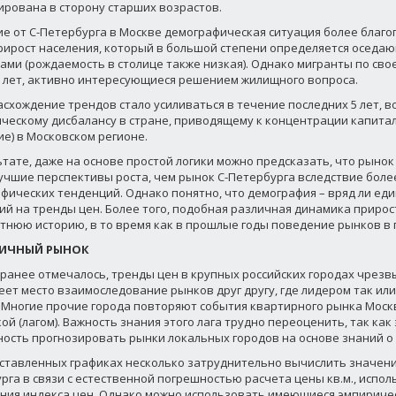
рована в сторону старших возрастов.
ие от С-Петербурга в Москве демографическая ситуация более благо
рирост населения, который в большой степени определяется оседа
ами (рождаемость в столице также низкая). Однако мигранты по сво
 лет, активно интересующиеся решением жилищного вопроса.
асхождение трендов стало усиливаться в течение последних 5 лет, в
ческому дисбалансу в стране, приводящему к концентрации капитал
ие) в Московском регионе.
ьтате, даже на основе простой логики можно предсказать, что рын
учшие перспективы роста, чем рынок С-Петербурга вследствие боле
фических тенденций. Однако понятно, что демография – вряд ли ед
й на тренды цен. Более того, подобная различная динамика прирос
тнюю историю, в то время как в прошлые годы поведение рынков в 
РИЧНЫЙ РЫНОК
 ранее отмечалось, тренды цен в крупных российских городах чрезв
меет место взаимоследование рынков друг другу, где лидером так или
 Многие прочие города повторяют события квартирного рынка Моск
ой (лагом). Важность знания этого лага трудно переоценить, так как
ость прогнозировать рынки локальных городов на основе знаний о
ставленных графиках несколько затруднительно вычислить значение 
рга в связи с естественной погрешностью расчета цены кв.м., испол
ния индекса цен. Однако можно использовать имеющиеся эмпириче