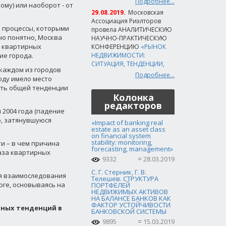
Подробнее...
ому) или наоборот - от
29.08.2019.
Московская
Ассоциация Риэлторов
е процессы, которыми
провела АНАЛИТИЧЕСКУЮ
но понятно, Москва
НАУЧНО-ПРАКТИЧЕСКУЮ
й квартирных
КОНФЕРЕНЦИЮ
«РЫНОК
ие города.
НЕДВИЖИМОСТИ:
СИТУАЦИЯ, ТЕНДЕНЦИИ,
 каждом из городов
Подробнее...
году имело место
ить общей тенденции
Колонка
редакторов
 2004 года (падение
ю, затянувшуюся
«Impact of banking real
estate as an asset class
on financial system
stability: monitoring,
и – в чем причина
forecasting, management»
база квартирных
9332
28.03.2019
С. Г. Стерник, Г. В.
я взаимоследования
Телешев. СТРУКТУРА
ге, основываясь на
ПОРТФЕЛЕЙ
НЕДВИЖИМЫХ АКТИВОВ
НА БАЛАНСЕ БАНКОВ КАК
ФАКТОР УСТОЙЧИВОСТИ
чных тенденций в
БАНКОВСКОЙ СИСТЕМЫ
9895
15.03.2019