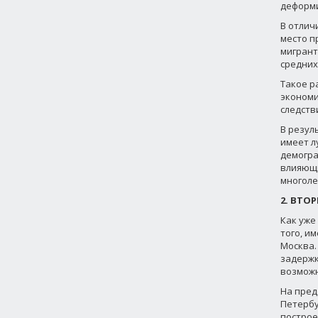
деформи
В отлич
место п
мигрант
средних
Такое р
экономи
следств
В резул
имеет л
демогра
влияющи
многоле
2. ВТО
Как уже
того, и
Москва.
задержк
возможн
На пред
Петербу
построе