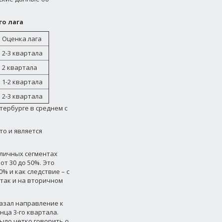
го лага
Оценка лага
2-3 квартала
2 квартала
1-2 квартала
2-3 квартала
тербурге в среднем с
о и является
зличных сегментах
т 30 до 50%. Это
% и как следствие – с
так и на вторичном
казал направление к
нца 3-го квартала.
было четко говорить о