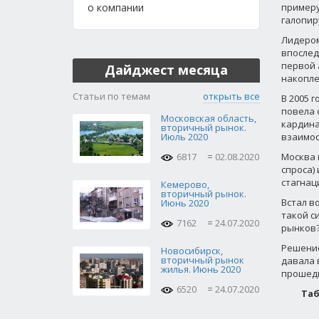
о компании
примеру
галопир
Лидером
впослед
первой 
Дайджест месяца
накопле
Статьи по темам
открыть все
В 2005 
повела 
Московская область,
кардина
вторичный рынок.
Июль 2020
взаимос
6817
02.08.2020
Москва 
спроса)
стагнац
Кемерово,
вторичный рынок.
Встал в
Июнь 2020
такой с
7162
24.07.2020
рынков
Решение
Новосибирск,
вторичный рынок
давала 
жилья. Июнь 2020
прошедш
6520
24.07.2020
Таб