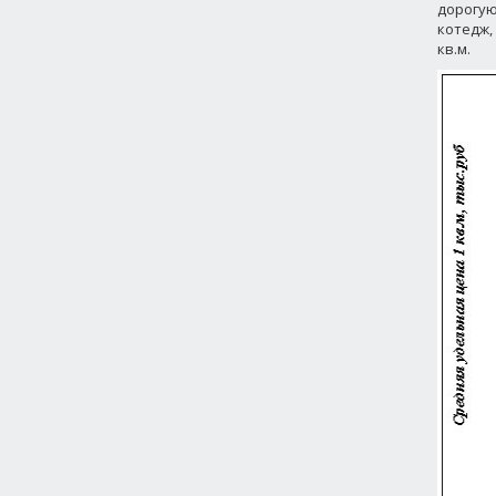
дорогую 
котедж,
кв.м.