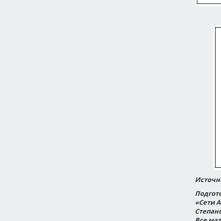
Источни
Подгот
«Сети 
Степанов
Все мат