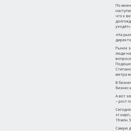
По мнен
наступи
что к в
долгожд
уходят».
«На рын
директо
Рынок з
люди на
вопросо
Подешев
Степано
метра м
В бизне
бизнес-
А вот э
– рост 
Сегодня
эт.кирп.
19 млн. 
Самую д