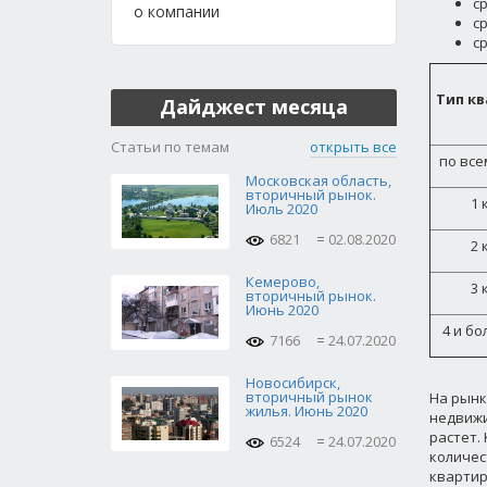
ср
о компании
ср
с
Тип к
Дайджест месяца
Статьи по темам
открыть все
по все
Московская область,
вторичный рынок.
1 
Июль 2020
6821
02.08.2020
2 
Кемерово,
3 
вторичный рынок.
Июнь 2020
4 и бо
7166
24.07.2020
Новосибирск,
вторичный рынок
На рынк
жилья. Июнь 2020
недвижи
растет.
6524
24.07.2020
количес
квартир