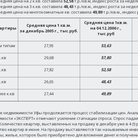
едняя цена на 2 к.кв. составила
52,58
т.р./кв.м, индекс роста за недел
едняя цена на 3 к.кв. составила
48,43
т.р./кв.м., индекс роста за недел
редняя цена на многокомнатные кв. составила
49,89
т.р./кв.м., индекс
Средняя цена 1кв.м.
Средняя цена 1 кв.м.
вартиры
на 04.12.2006 г.,
за декабрь 2005 г., тыс.руб.
тыс.руб
м типам
27,95
53,63
к.кв
29,68
57,80
к.кв
27,82
52,58
к.кв
26,65
48,43
лее к.кв
27,44
49,89
е недвижимости Уфы продолжается процесс стабилизации цен. Анали
мости «ЭКСПЕРТ» отмечают усиление стагнации спроса. Спрос пада
 Количество квартир, выставленных на продажу в декабре уже в 4 (!
тво квартир в июне. На продажу выставляются так называемые ин
ы, жилье, которое было приобретено для вложения денег и получен