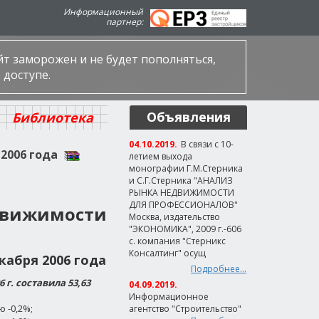
Информационный
партнер:
айт заморожен и не будет пополняться,
 доступе.
Объявления
Библиотека
04.10.2019.
В связи с 10-
2006 года
летием выхода
монографии Г.М.Стерника
и С.Г.Стерника "АНАЛИЗ
РЫНКА НЕДВИЖИМОСТИ
ДЛЯ ПРОФЕССИОНАЛОВ"
движимости
Москва, издательство
"ЭКОНОМИКА", 2009 г.-606
с. компания "Стерникс
Консалтинг" осущ
кабря 2006 года
Подробнее...
 г. составила 53,63
04.09.2019.
Информационное
ю -0,2%;
агентство "Строительство"