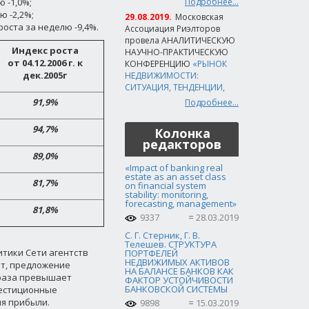
ю -1,0%;
Подробнее...
ю -2,2%;
29.08.2019.
Московская
 роста за неделю -9,4%.
Ассоциация Риэлторов
провела АНАЛИТИЧЕСКУЮ
Индекс роста
НАУЧНО-ПРАКТИЧЕСКУЮ
от 04.12.2006 г. к
КОНФЕРЕНЦИЮ
«РЫНОК
дек.2005г
НЕДВИЖИМОСТИ:
СИТУАЦИЯ, ТЕНДЕНЦИИ,
91,9%
Подробнее...
94,7%
Колонка
редакторов
89,0%
«Impact of banking real
estate as an asset class
81,7%
on financial system
stability: monitoring,
forecasting, management»
81,8%
9337
28.03.2019
С. Г. Стерник, Г. В.
Телешев. СТРУКТУРА
тики Сети агентств
ПОРТФЕЛЕЙ
НЕДВИЖИМЫХ АКТИВОВ
ет, предложение
НА БАЛАНСЕ БАНКОВ КАК
) раза превышает
ФАКТОР УСТОЙЧИВОСТИ
БАНКОВСКОЙ СИСТЕМЫ
вестиционные
ия прибыли.
9898
15.03.2019