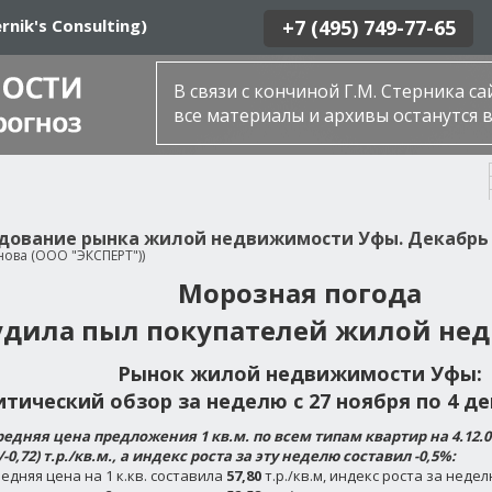
rnik's Consulting)
+7 (495) 749-77-65
В связи с кончиной Г.М. Стерника с
все материалы и архивы останутся в
дование рынка жилой недвижимости Уфы. Декабрь 
нова (ООО "ЭКСПЕРТ"))
Морозная погода
удила пыл покупателей жилой не
Рынок жилой недвижимости Уфы:
тический обзор за неделю с 27 ноября по 4 де
редняя цена предложения 1 кв.м. по всем типам квартир на 4.12.06
/-0,72) т.р./кв.м., а индекс роста за эту неделю составил -0,5%:
едняя цена на 1 к.кв. составила
57,80
т.р./кв.м, индекс роста за недел