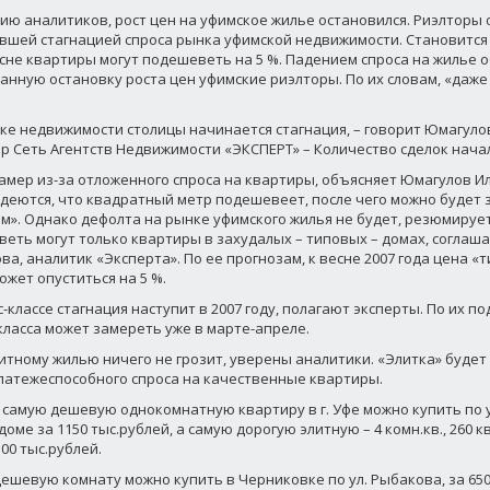
ию аналитиков, рост цен на уфимское жилье остановился. Риэлторы
вшей стагнацией спроса рынка уфимской недвижимости. Становится
есне квартиры могут подешеветь на 5 %. Падением спроса на жилье 
анную остановку роста цен уфимские риэлторы. По их словам, «даже
ке недвижимости столицы начинается стагнация, – говорит Юмагуло
р Сеть Агентств Недвижимости «ЭКСПЕРТ» – Количество сделок начал
амер из-за отложенного спроса на квартиры, объясняет Юмагулов Ил
деются, что квадратный метр подешевеет, после чего можно будет
м». Однако дефолта на рынке уфимского жилья не будет, резюмируе
еть могут только квартиры в захудалых – типовых – домах, соглашае
ва, аналитик «Эксперта». По ее прогнозам, к весне 2007 года цена «
ожет опуститься на 5 %.
с-классе стагнация наступит в 2007 году, полагают эксперты. По их п
класса может замереть уже в марте-апреле.
литному жилью ничего не грозит, уверены аналитики. «Элитка» будет
платежеспособного спроса на качественные квартиры.
 самую дешевую однокомнатную квартиру в г. Уфе можно купить по у
доме за 1150 тыс.рублей, а самую дорогую элитную – 4 комн.кв., 260 кв
500 тыс.рублей.
ешевую комнату можно купить в Черниковке по ул. Рыбакова, за 650 