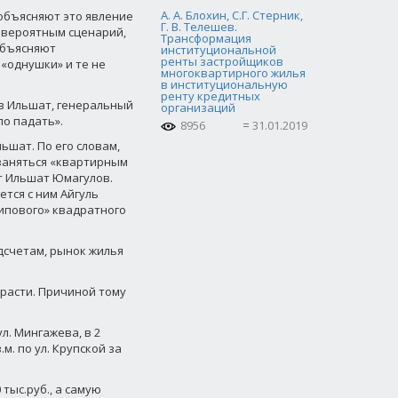
А. А. Блохин, С.Г. Стерник,
 объясняют это явление
Г. В. Телешев.
 вероятным сценарий,
Трансформация
объясняют
институциональной
ренты застройщиков
 «однушки» и те не
многоквартирного жилья
в институциональную
ренту кредитных
в Ильшат, генеральный
организаций
о падать».
8956
31.01.2019
ьшат. По его словам,
 заняться «квартирным
т Ильшат Юмагулов.
тся с ним Айгуль
типового» квадратного
одсчетам, рынок жилья
 расти. Причиной тому
л. Мингажева, в 2
.м. по ул. Крупской за
тыс.руб., а самую