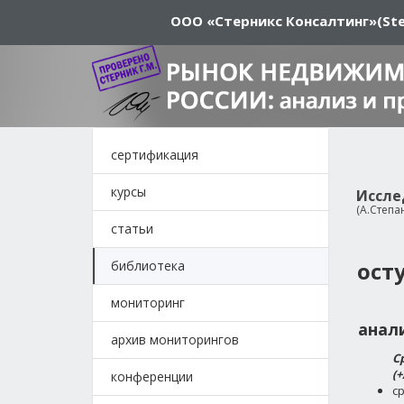
ООО «Стерникс Консалтинг»
(Ste
сертификация
курсы
Иссле
(А.Степа
статьи
ост
библиотека
мониторинг
анали
архив мониторингов
С
(+
конференции
ср