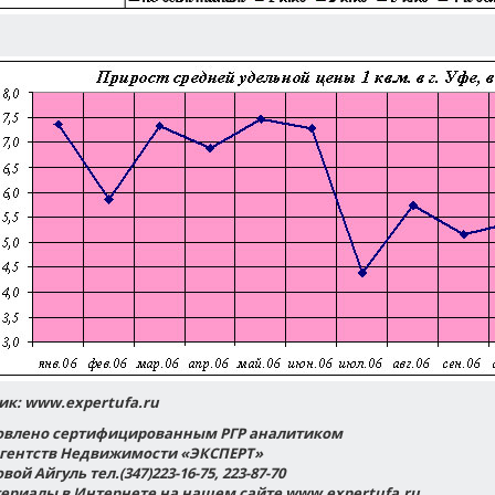
к: www.expertufa.ru
овлено сертифицированным РГР аналитиком
Агентств Недвижимости «ЭКСПЕРТ»
ой Айгуль тел.(347)223-16-75, 223-87-70
ериалы в Интернете на нашем сайте www.expertufa.ru