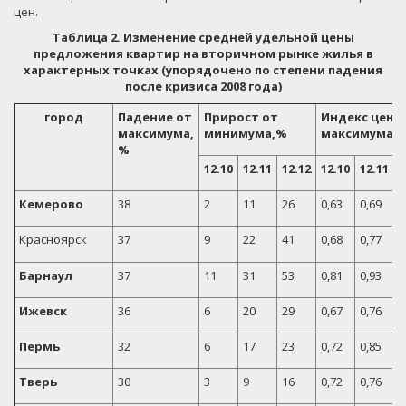
цен.
Таблица 2. Изменение средней удельной цены
предложения квартир на вторичном рынке жилья в
характерных точках (упорядочено по степени падения
после кризиса 2008 года)
город
Падение от
Прирост от
Индекс цен 
максимума,
минимума,%
максимума
%
12.10
12.11
12.12
12.10
12.11
1
Кемерово
38
2
11
26
0,63
0,69
Красноярск
37
9
22
41
0,68
0,77
Барнаул
37
11
31
53
0,81
0,93
1
Ижевск
36
6
20
29
0,67
0,76
Пермь
32
6
17
23
0,72
0,85
Тверь
30
3
9
16
0,72
0,76