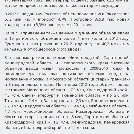
эксплуатацию 788,2 тыс. квартир общей площадью 62,3 млн кв.
м, причем прирост произошел только во втором полугодии.
В 2012 г., по данным Росстата, объем ввода жилья в РФ составил
65,2 млн кв. м (прирост 4,7%). П
остроено 826,8 тыс. новых
квартир, что на 5,3% больше, чем в 2011 году.
На рис. 8 приведены также данные о динамике объемов ввода
в 19 регионах с объемами более 1 млн кв. м в 2012 году.
Суммарно в этих регионах в 2012 году введено 40,2 млн кв. м
жилья (62 % от общероссийского ввода).
В основных регионах (кроме Нижегородской, Саратовской,
Ленинградской области и Ставропольского края) снижение
объемов ввода жилья произошло в 2009-2010 годах. В
последние два года шло повышение объемов ввода, за
исключение Москвы и Московской области (в старых границах)
и Ставропольского края. По итогам 2012 года объемы ввода
составили: Московская область - 7,3 млн, Краснодарский край -
4,3 млн, Санкт-Петербург и Тюменская область – по 2,6 млн,
Татарстан – 2,4 млн, Башкортостан – 2,3 млн, Ростовская область
– 2,0 млн, Свердловская область – 1,9 млн, Челябинская область -
1,7 млн, Новосибирская область, Нижегородская область и
Москва (в старых границах) – по 1,5 млн, Саратовская область и
Краснодарский край – 1,2 млн, Ленинградская, Кемеровская
область и Красноярский край – по 1,1 млн кв. м.