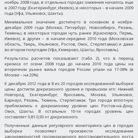
ноябрь 2008 года, в отдельных городах снижение началось еще
в 2007 году (Екатеринбург, Ижевск), в некоторых – в начале 2009
года (Уфа, Ульяновск, Шахты).
Минимальное значение достигнуто в основном в ноябре-
декабре 2009 года (Москва, Петербург, Новосибирск, Рязань,
Тюмень), в некоторых городах чуть ранее (Красноярск, Пермь,
Ижевск), в других – в начале-середине 2010 года (Московская
область, Тверь, Ульяновск, Ростов, Омск, Стерлитамак) и даже
во втором полугодии (Уфа, Кемерово, Шахты, Ярославль).
Результаты расчетов показывают (табл. 2), что в период
кризиса от осени 2008 года до начала 2010 года цены на
вторичном рынке жилья городов России упали на 17-38% (в
Москве – на 20%).
К декабрю 2012 года в 8 из 20 городов исследованной выборки
цены достигли докризисного уровня и превысили его: Нижний
Новгород, Екатеринбург, Ярославль, Москва, Ульяновск,
Барнаул, Рязань, Тюмень, Стерлитамак. Три города вплотную
приблизились к докризисному уровню цен: Ростов-на-Дону,
Омск, Шахты. В остальных 10-ти городах уровень цен
составляет 0,81-0,93 от докризисного.
Полученные данные регулярного мониторинга цен в городах
выборки позволяют произвести исследование
закономерностей послекризисного восстановительного роста