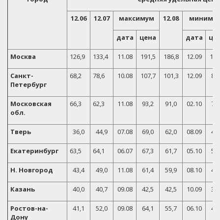
12.06
12.07
максимум
12.08
миниму
дата
цена
дата
це
Москва
126,9
133,4
11.08
191,5
186,8
12.09
153
Санкт-
68,2
78,6
10.08
107,7
101,3
12.09
81,
Петербург
Московская
66,3
62,3
11.08
93,2
91,0
02.10
71,
обл.
Тверь
36,0
44,9
07.08
69,0
62,0
08.09
45,
Екатеринбург
63,5
64,1
06.07
67,3
61,7
05.10
52,
Н. Новгород
43,4
49,0
11.08
61,4
59,9
08.10
45,
Казань
40,0
40,7
09.08
42,5
42,5
10.09
37,
Ростов-на-
41,1
52,0
09.08
64,1
55,7
06.10
48,
Дону