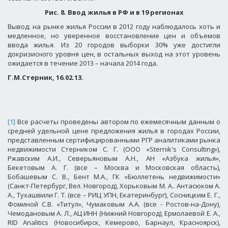
Рис. 8. Ввод жилья в РФ и в 19 регионах
Вывод: на рынке жилья России в 2012 году наблюдалось хоть и
медленное, но уверенное восстановление цен и объемов
ввода жилья. Из 20 городов выборки 30% уже достигли
докризисного уровня цен, в остальных выход на этот уровень
ожидается в течение 2013 – начала 2014 года.
Г.М.Стерник, 16.02.13.
[1]
Все расчеты проведены автором по ежемесячным данным о
средней удельной цене предложения жилья в городах России,
представленным сертифицированными РГР аналитиками рынка
недвижимости Стерником С.
Г. (ООО «
Sternik
′
s
Consulting
»),
Ржавским А.И., Северьяновым А.Н., АН «Азбука жилья»,
Бекетовым А. Г. (все – Москва и Московская область),
Бобашевым С. В., Бент М.А., ГК «Бюллетень недвижимости»
(Санкт-Петербург, Вел. Новгород), Хорьковым М. А.. Антасюком А.
А., Тухашвили Г. Т. (все – РИЦ УПН, Екатеринбург), Сосницким Е. Г.,
Фоминой С.В. «Титул», Чумаковым А.А. (все - Ростов-на-Дону),
Чемодановым А. Л.,
АЦ ИНН
(Нижний Новгород), Ермолаевой Е. А.,
RID
Analitics
(Новосибирск, Кемерово, Барнаул, Красноярск),