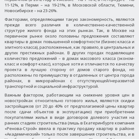
11-12%, в Перми – на 19-21%, в Московской области, Тюмени,
Новосибирске – на 23-26%.
Факторами, определяющими такую закономерность, являются
прежде всего различия в количественно-качественной
структуре жилого фонда на этих рынках. Так, в Москве на
первичном рынке около половины предложения составляют
квартиры в домах повышенной комфортности (бизнес-класса и
элитного класса), расположенные, как правило, в центральных и
других престижных районах. В других городах подавляющее
количество предложений – в домах массового класса (эконом-
класс и комфорт-класс), которые хотя и отличаются по качеству
проекта в лучшую сторону от домов старого фонда, но
расположены по преимуществу в отдаленных от центра города
районах, в микрорайонах с отсутствующей/неразвитой
транспортной и социальной инфраструктурой.
Важным фактором, работающим на снижение уровня цен в
новостройках относительно готового жилья, являются скидки
застройщиков (от 20 до 40% от предполагаемой цены квартир
после сдачи объектов в эксплуатацию) при приобретении
покупателями жилья в виде договоров долевого участия на
ранних стадиях строительства (лишь в Екатеринбурге компания
«Ренова-Строй» ввела в практику продажу квартир в районе
«Академический» только после завершения строительства, и в