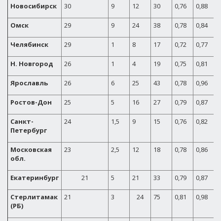
Новосибирск
30
9
12
30
0,76
0,88
Омск
29
9
24
38
0,78
0,84
Челябинск
29
1
8
17
0,72
0,77
Н. Новгород
26
1
4
19
0,75
0,81
Ярославль
26
6
25
43
0,78
0,96
Ростов-Дон
25
5
16
27
0,79
0,87
Санкт-
24
1,5
9
15
0,76
0,82
0
Петербург
Московская
23
2,5
12
18
0,78
0,86
0
обл.
Екатеринбург
21
5
21
33
0,79
0,87
1
Стерлитамак
21
3
24
75
0,81
0,98
1
(РБ)