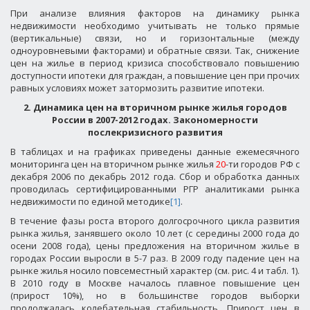
При анализе влияния факторов на динамику рынка
недвижимости необходимо учитывать не только прямые
(вертикальные) связи, но и горизонтальные (между
одноуровневыми факторами) и обратные связи. Так, снижение
цен на жилье в период кризиса способствовало повышению
доступности ипотеки для граждан, а повышение цен при прочих
равных условиях может затормозить развитие ипотеки.
2. Динамика цен на вторичном рынке жилья городов
России в 2007-2012 годах. Закономерности
послекризисного развития
В таблицах и на графиках приведены данные ежемесячного
мониторинга цен на вторичном рынке жилья
20
-ти городов РФ с
декабря 2006 по декабрь 2012 года. Сбор и обработка данных
проводилась сертифицированными РГР аналитиками рынка
недвижимости по единой методике
[1]
.
В течение фазы роста второго долгосрочного цикла развития
рынка жилья, занявшего около 10 лет (с середины 2000 года до
осени 2008 года), цены предложения на вторичном жилье в
городах России выросли в 5-7 раз.
В 2009 году падение цен на
рынке жилья носило повсеместный характер (см. рис. 4 и табл. 1).
В 2010 году в Москве началось плавное повышение цен
(прирост 10%), но в большинстве городов выборки
продолжалась колебательная стабильность. Прирост цен в