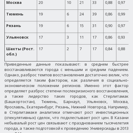
Москва
20
10
21
33
0,88
0,97
1
Тюмень
19
6
24
39
0,86
0,99
1
Рязань
19
6
15
31
0,90
0,97
1
Ульяновск
17
3
11
17
0,86
0,93
1
Шахты (Рост.
17
2
7
17
0,84
0,88
0
обл.)
Приведенные данные показывают: в среднем быстрее
восстанавливаются города с меньшим и средним падением.
Однако, разброс темпов восстановления достаточно велик, что
определяется таким фактором, как различия в социально-
экономическом положении регионов. Именно этот фактор
определяет разброс степени послекризисного восстановления,
а также лидерство таких городов, как Стерлитамак
(Башкортостан), Тюмень, Барнаул, Ульяновск, Москва,
Ярославль, Екатеринбург, Рязань, Нижний Новгород. Например,
в Стерлитамаке аналитики отмечают рост инвестиционных
(спекулятивных) сделок, что подхлестывает рост цен. В Казани
небывалый рост цен связывают с празднованием тысячелетия
города, а также подготовкой к проведению Универсиады в 2013