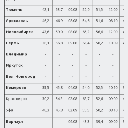
Тюмень
42,1
53,7
09.08
52,9
51,5
12.09
42,
Ярославль
46,2
46,9
08.08
54,6
51,6
08.10
40,
Новосибирск
43,6
59,0
08.08
65,2
56,6
12.09
45,
Пермь
38,1
56,8
09.08
61,4
58,2
10.09
41,
Владимир
-
-
-
-
-
-
-
Иркутск
-
-
-
-
-
-
-
Вел. Новгород
-
-
-
-
-
-
-
Кемерово
35,5
45,8
04.08
54,0
52,5
10.10
39,
Красноярск
30,2
54,3
02.08
63,7
52,6
09.09
40,
Уфа
48,3
45,8
02.09
55,5
50,2
08.10
41,
Барнаул
-
-
06.08
43,3
39,4
09.09
31,