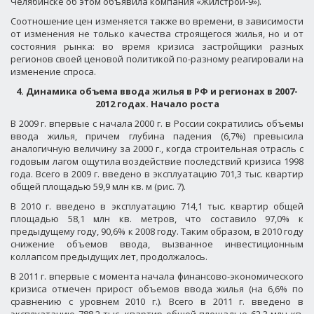
Челябинске об этом объявила компания «Жилстрой-9»).
Соотношение цен изменяется также во времени, в зависимости
от изменения не только качества строящегося жилья, но и от
состояния рынка: во время кризиса застройщики разных
регионов своей ценовой политикой по-разному реагировали на
изменение спроса.
4. Динамика объема ввода жилья в РФ и регионах в 2007-
2012 годах. Начало роста
В 2009 г. впервые с начала 2000 г. в России сократились объемы
ввода жилья, причем глубина падения (6,7%) превысила
аналогичную величину за 2000 г., когда строительная отрасль с
годовым лагом ощутила воздействие последствий кризиса 1998
года.
Всего в 2009 г. введено в эксплуатацию 701,3 тыс. квартир
общей площадью 59,9 млн кв. м (рис. 7).
В 2010 г. введено в эксплуатацию 714,1 тыс. квартир общей
площадью 58,1 млн кв. метров, что составило 97,0% к
предыдущему году, 90,6% к 2008 году. Таким образом, в 2010 году
снижение объемов ввода, вызванное инвестиционным
коллапсом предыдущих лет, продолжалось.
В 2011 г.
впервые с момента начала финансово-экономического
кризиса отмечен прирост объемов ввода жилья (на 6,6% по
сравнению с уровнем 2010 г.). Всего в 2011 г. введено в