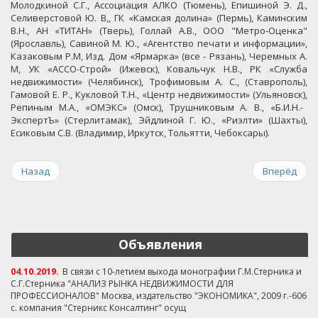
Молодкиной С.Г., Ассоциация АЛКО (Тюмень), Епишиной Э. Д.,
Селиверстовой Ю. В,, ГК «Камская долина» (Пермь), Каминским
В.Н., АН «ТИТАН» (Тверь),
Голлай А.В., ООО "Метро-Оценка"
(Ярославль), Савиной М. Ю., «Агентство печати и
информации»,
Казаковым Р.М, Изд. Дом «Ярмарка» (все - Рязань), Черемных А.
М, УК «АССО-Строй» (Ижевск), Ковальчук Н.В., РК «Служба
недвижимости» (Челябинск), Трофимовым А. С., (Ставрополь),
Гамовой Е. Р., Кукловой Т.Н., «Центр недвижимости» (Ульяновск),
Репиным М.А., «ОМЭКС» (Омск),
Трушниковым А. В., «Б.И.Н.-
ЭкспертЪ» (Стерлитамак), Эйдлиной Г. Ю., «Риэлти» (Шахты),
Есиковым С.В. (Владимир, Иркутск, Тольятти, Чебоксары).
Назад
Вперёд
Объявления
04.10.2019.
В связи с 10-летием выхода монографии Г.М.Стерника и
С.Г.Стерника "АНАЛИЗ РЫНКА НЕДВИЖИМОСТИ ДЛЯ
ПРОФЕССИОНАЛОВ" Москва, издательство "ЭКОНОМИКА", 2009 г.-606
с. компания "Стерникс Консалтинг" осущ