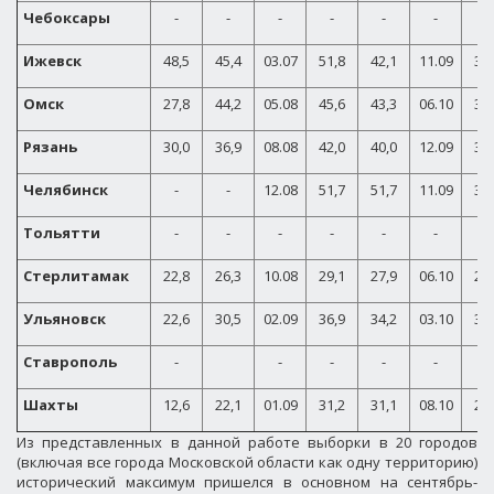
Чебоксары
-
-
-
-
-
-
-
Ижевск
48,5
45,4
03.07
51,8
42,1
11.09
33,
Омск
27,8
44,2
05.08
45,6
43,3
06.10
32,
Рязань
30,0
36,9
08.08
42,0
40,0
12.09
35,
Челябинск
-
-
12.08
51,7
51,7
11.09
36,
Тольятти
-
-
-
-
-
-
-
Стерлитамак
22,8
26,3
10.08
29,1
27,9
06.10
23,
Ульяновск
22,6
30,5
02.09
36,9
34,2
03.10
30,
Ставрополь
-
-
-
-
-
-
Шахты
12,6
22,1
01.09
31,2
31,1
08.10
25,
Из представленных в данной работе выборки в 20
городов
(включая все города Московской области как одну территорию)
исторический максимум пришелся в основном на сентябрь-